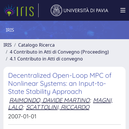
IRIS
IRIS
Catalogo Ricerca
4 Contributo in Atti di Convegno (Proceeding)
4.1 Contributo in Atti di convegno
Decentralized Open-Loop MPC of
Nonlinear Systems: an Input-to-
State Stability Approach
RAIMONDO, DAVIDE MARTINO
;
MAGNI,
LALO
;
SCATTOLINI, RICCARDO
2007-01-01