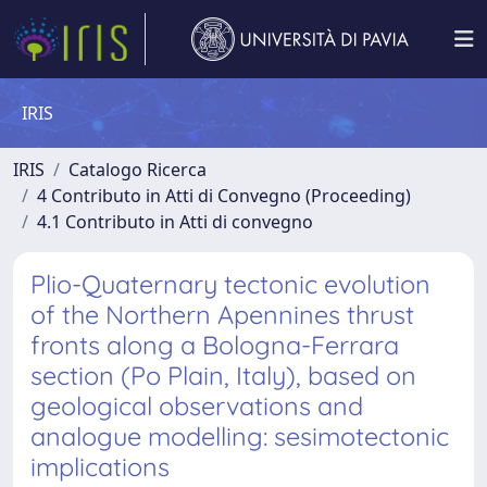
IRIS
IRIS
Catalogo Ricerca
4 Contributo in Atti di Convegno (Proceeding)
4.1 Contributo in Atti di convegno
Plio-Quaternary tectonic evolution
of the Northern Apennines thrust
fronts along a Bologna-Ferrara
section (Po Plain, Italy), based on
geological observations and
analogue modelling: sesimotectonic
implications