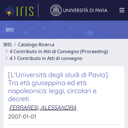
IRIS
IRIS
Catalogo Ricerca
4 Contributo in Atti di Convegno (Proceeding)
4.1 Contributo in Atti di convegno
[L'Università degli studi di Pavia].
Tra età giuseppina ed età
napoleonica: leggi, circolari e
decreti.
FERRARESI, ALESSANDRA
2007-01-01