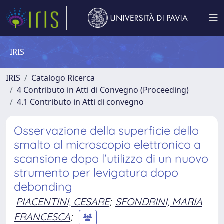
IRIS
IRIS
Catalogo Ricerca
4 Contributo in Atti di Convegno (Proceeding)
4.1 Contributo in Atti di convegno
Osservazione della superficie dello
smalto al microscopio elettronico a
scansione dopo l'utilizzo di un nuovo
strumento per levigatura dopo
debonding
PIACENTINI, CESARE
;
SFONDRINI, MARIA
FRANCESCA
;