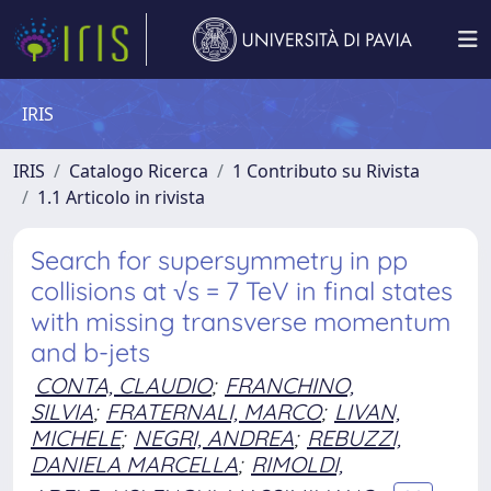
IRIS
IRIS
Catalogo Ricerca
1 Contributo su Rivista
1.1 Articolo in rivista
Search for supersymmetry in pp
collisions at √s = 7 TeV in final states
with missing transverse momentum
and b-jets
CONTA, CLAUDIO
;
FRANCHINO,
SILVIA
;
FRATERNALI, MARCO
;
LIVAN,
MICHELE
;
NEGRI, ANDREA
;
REBUZZI,
DANIELA MARCELLA
;
RIMOLDI,