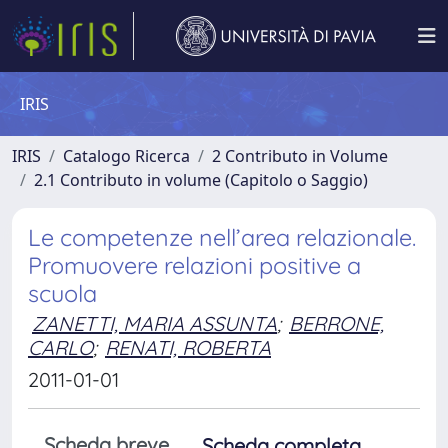
IRIS
IRIS
Catalogo Ricerca
2 Contributo in Volume
2.1 Contributo in volume (Capitolo o Saggio)
Le competenze nell’area relazionale.
Promuovere relazioni positive a
scuola
ZANETTI, MARIA ASSUNTA
;
BERRONE,
CARLO
;
RENATI, ROBERTA
2011-01-01
Scheda breve
Scheda completa