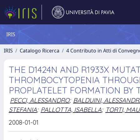
IRIS
IRIS
Catalogo Ricerca
4 Contributo in Atti di Conveg
THE D1424N AND R1933X MUTA
THROMBOCYTOPENIA THROUGH
PROPLATELET FORMATION BY T
PECCI, ALESSANDRO
;
BALDUINI, ALESSANDR
STEFANIA
;
PALLOTTA, ISABELLA
;
TORTI, MA
2008-01-01