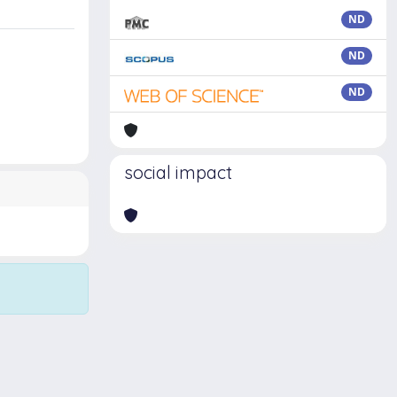
ND
ND
ND
social impact