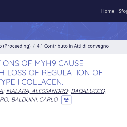
Home
Sfo
no (Proceeding)
4.1 Contributo in Atti di convegno
TIONS OF MYH9 CAUSE
 LOSS OF REGULATION OF
YPE I COLLAGEN.
A
;
MALARA, ALESSANDRO
;
BADALUCCO,
URO
;
BALDUINI, CARLO