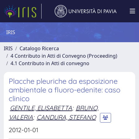
IRIS
IRIS
Catalogo Ricerca
4 Contributo in Atti di Convegno (Proceeding)
4.1 Contributo in Atti di convegno
Placche pleuriche da esposizione
ambientale a fluoro-edenite: caso
clinico
GENTILE, ELISABETTA
;
BRUNO,
VALERIA
;
CANDURA, STEFANO
2012-01-01