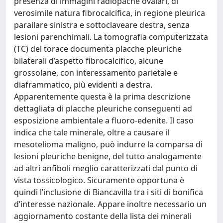
presenza di immagini radiopache ovalari, di
verosimile natura fibrocalcifica, in regione pleurica
parailare sinistra e sottoclaveare destra, senza
lesioni parenchimali. La tomografia computerizzata
(TC) del torace documenta placche pleuriche
bilaterali d’aspetto fibrocalcifico, alcune
grossolane, con interessamento parietale e
diaframmatico, più evidenti a destra.
Apparentemente questa è la prima descrizione
dettagliata di placche pleuriche conseguenti ad
esposizione ambientale a fluoro-edenite. Il caso
indica che tale minerale, oltre a causare il
mesotelioma maligno, può indurre la comparsa di
lesioni pleuriche benigne, del tutto analogamente
ad altri anfiboli meglio caratterizzati dal punto di
vista tossicologico. Sicuramente opportuna è
quindi l’inclusione di Biancavilla tra i siti di bonifica
d’interesse nazionale. Appare inoltre necessario un
aggiornamento costante della lista dei minerali