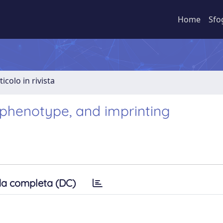
Home
Sfo
ticolo in rivista
henotype, and imprinting
a completa (DC)