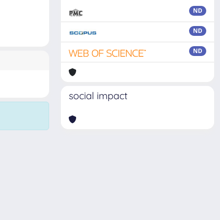
ND
ND
ND
social impact