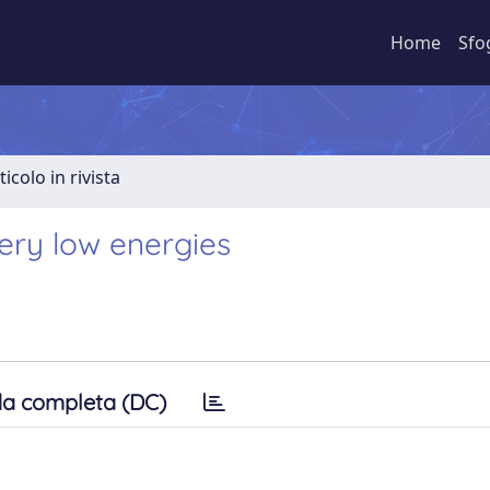
Home
Sfo
ticolo in rivista
ery low energies
a completa (DC)