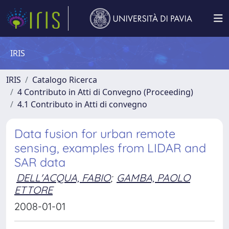
IRIS
IRIS
Catalogo Ricerca
4 Contributo in Atti di Convegno (Proceeding)
4.1 Contributo in Atti di convegno
Data fusion for urban remote
sensing, examples from LIDAR and
SAR data
DELL'ACQUA, FABIO
;
GAMBA, PAOLO
ETTORE
2008-01-01