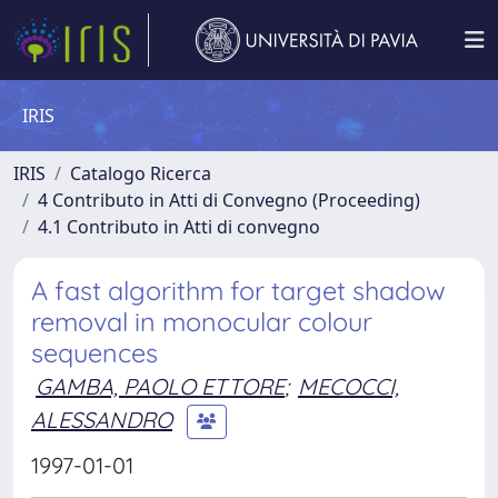
IRIS
IRIS
Catalogo Ricerca
4 Contributo in Atti di Convegno (Proceeding)
4.1 Contributo in Atti di convegno
A fast algorithm for target shadow
removal in monocular colour
sequences
GAMBA, PAOLO ETTORE
;
MECOCCI,
ALESSANDRO
1997-01-01