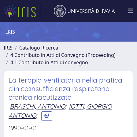
IRIS
IRIS
Catalogo Ricerca
4 Contributo in Atti di Convegno (Proceeding)
4.1 Contributo in Atti di convegno
La terapia ventilatoria nella pratica
clinica:insufficienza respiratoria
cronica riacutizzata
BRASCHI, ANTONIO
;
IOTTI, GIORGIO
ANTONIO
;
1990-01-01