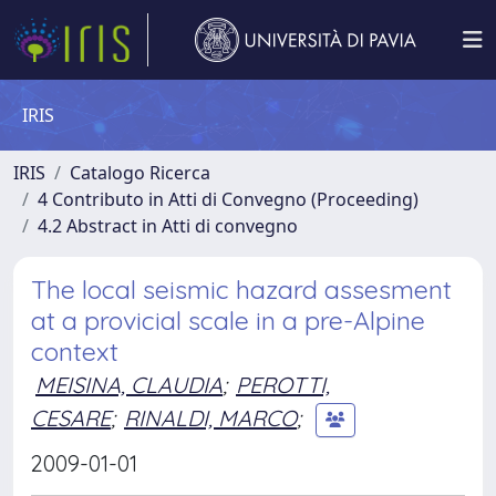
IRIS
IRIS
Catalogo Ricerca
4 Contributo in Atti di Convegno (Proceeding)
4.2 Abstract in Atti di convegno
The local seismic hazard assesment
at a provicial scale in a pre-Alpine
context
MEISINA, CLAUDIA
;
PEROTTI,
CESARE
;
RINALDI, MARCO
;
2009-01-01