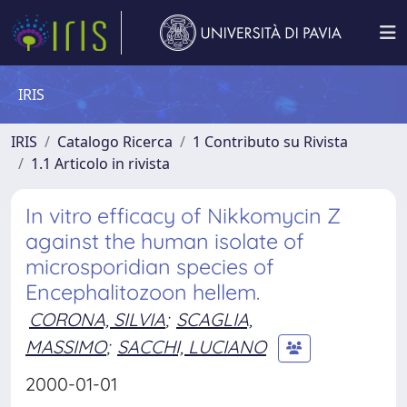
IRIS
IRIS
Catalogo Ricerca
1 Contributo su Rivista
1.1 Articolo in rivista
In vitro efficacy of Nikkomycin Z
against the human isolate of
microsporidian species of
Encephalitozoon hellem.
CORONA, SILVIA
;
SCAGLIA,
MASSIMO
;
SACCHI, LUCIANO
2000-01-01