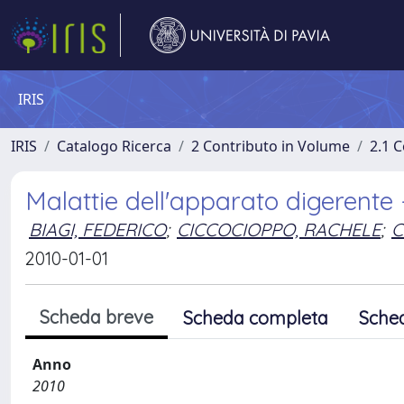
IRIS
IRIS
Catalogo Ricerca
2 Contributo in Volume
2.1 C
Malattie dell'apparato digerente 
BIAGI, FEDERICO
;
CICCOCIOPPO, RACHELE
;
C
2010-01-01
Scheda breve
Scheda completa
Sche
Anno
2010