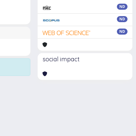
ND
ND
ND
social impact