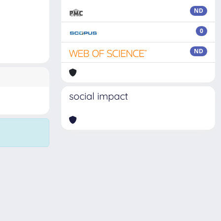
ND
0
ND
social impact