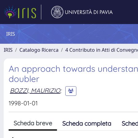
IRIS
IRIS
Catalogo Ricerca
4 Contributo in Atti di Conveg
An approach towards understan
doubler
BOZZI, MAURIZIO
;
1998-01-01
Scheda breve
Scheda completa
Sched