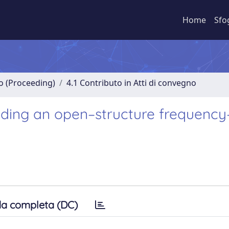
Home
Sfo
no (Proceeding)
4.1 Contributo in Atti di convegno
ding an open–structure frequency
a completa (DC)