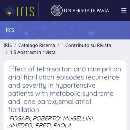
IRIS
IRIS
Catalogo Ricerca
1 Contributo su Rivista
1.5 Abstract in rivista
Effect of telmisartan and ramipril on
arial fibrillation episodes recurrence
and severity in hypertensive
patients with metabolic syndrome
and lone paroxysmal atrial
fibrillation
FOGARI, ROBERTO
;
MUGELLINI,
AMEDEO
;
PRETI, PAOLA