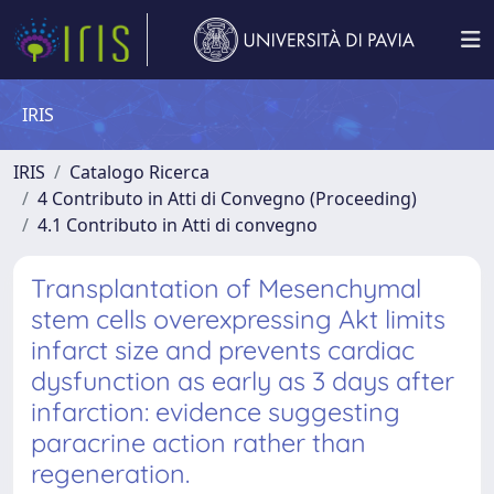
IRIS
IRIS
Catalogo Ricerca
4 Contributo in Atti di Convegno (Proceeding)
4.1 Contributo in Atti di convegno
Transplantation of Mesenchymal
stem cells overexpressing Akt limits
infarct size and prevents cardiac
dysfunction as early as 3 days after
infarction: evidence suggesting
paracrine action rather than
regeneration.