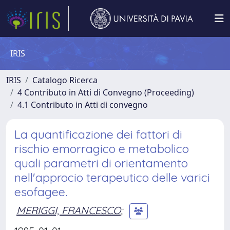
IRIS
IRIS
Catalogo Ricerca
4 Contributo in Atti di Convegno (Proceeding)
4.1 Contributo in Atti di convegno
La quantificazione dei fattori di
rischio emorragico e metabolico
quali parametri di orientamento
nell'approcio terapeutico delle varici
esofagee.
MERIGGI, FRANCESCO
;