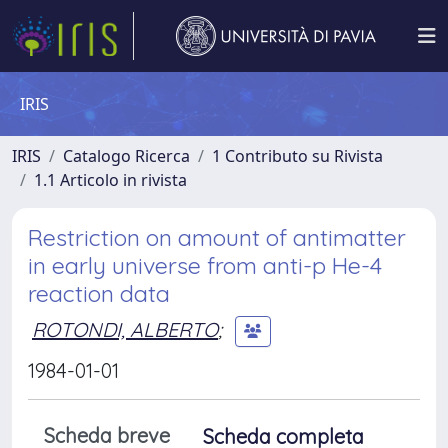
IRIS
IRIS
Catalogo Ricerca
1 Contributo su Rivista
1.1 Articolo in rivista
Restriction on amount of antimatter
in early universe from anti-p He-4
reaction data
ROTONDI, ALBERTO
;
1984-01-01
Scheda breve
Scheda completa