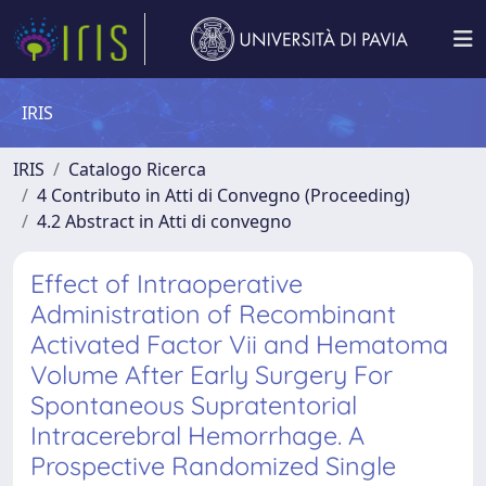
IRIS
IRIS
Catalogo Ricerca
4 Contributo in Atti di Convegno (Proceeding)
4.2 Abstract in Atti di convegno
Effect of Intraoperative
Administration of Recombinant
Activated Factor Vii and Hematoma
Volume After Early Surgery For
Spontaneous Supratentorial
Intracerebral Hemorrhage. A
Prospective Randomized Single