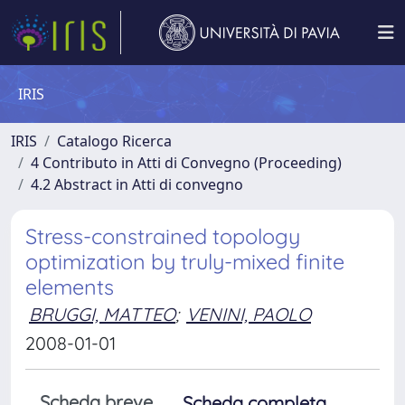
IRIS
IRIS
Catalogo Ricerca
4 Contributo in Atti di Convegno (Proceeding)
4.2 Abstract in Atti di convegno
Stress-constrained topology
optimization by truly-mixed finite
elements
BRUGGI, MATTEO
;
VENINI, PAOLO
2008-01-01
Scheda breve
Scheda completa