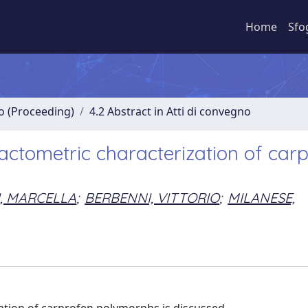
Home
Sfo
no (Proceeding)
4.2 Abstract in Atti di convegno
actometric characterization of car
I, MARCELLA
;
BERBENNI, VITTORIO
;
MILANESE,