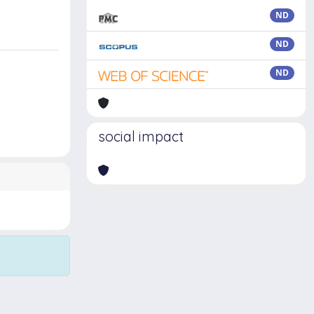
ND
ND
ND
social impact