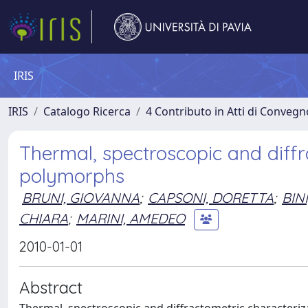
IRIS
IRIS
Catalogo Ricerca
4 Contributo in Atti di Conveg
Thermal, spectroscopic and diffr
polymorphs
BRUNI, GIOVANNA
;
CAPSONI, DORETTA
;
BIN
CHIARA
;
MARINI, AMEDEO
2010-01-01
Abstract