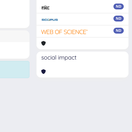
ND
ND
ND
social impact