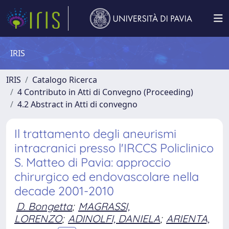
IRIS
IRIS
Catalogo Ricerca
4 Contributo in Atti di Convegno (Proceeding)
4.2 Abstract in Atti di convegno
Il trattamento degli aneurismi
intracranici presso l'IRCCS Policlinico
S. Matteo di Pavia: approccio
chirurgico ed endovascolare nella
decade 2001-2010
D. Bongetta
;
MAGRASSI,
LORENZO
;
ADINOLFI, DANIELA
;
ARIENTA,