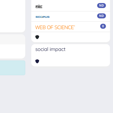
ND
ND
0
social impact