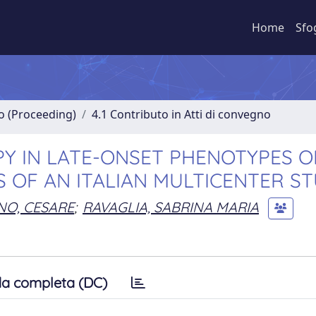
Home
Sfo
no (Proceeding)
4.1 Contributo in Atti di convegno
Y IN LATE-ONSET PHENOTYPES O
S OF AN ITALIAN MULTICENTER S
NO, CESARE
;
RAVAGLIA, SABRINA MARIA
a completa (DC)