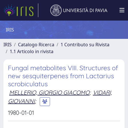
IRIS
IRIS
Catalogo Ricerca
1 Contributo su Rivista
1.1 Articolo in rivista
Fungal metabolites VIII. Structures of
new sesquiterpenes from Lactarius
scrobiculatus
MELLERIO, GIORGIO GIACOMO
;
VIDARI,
GIOVANNI
;
1980-01-01