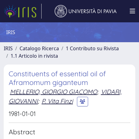
IRIS
IRIS
Catalogo Ricerca
1 Contributo su Rivista
1.1 Articolo in rivista
Constituents of essential oil of
Aframomum giganteum
MELLERIO, GIORGIO GIACOMO
;
VIDARI,
GIOVANNI
;
P. Vita Finzi
1981-01-01
Abstract