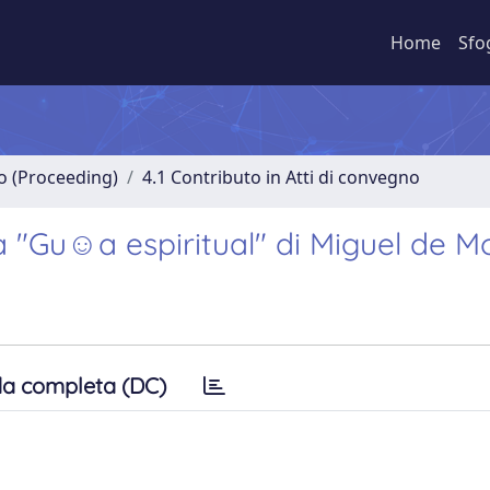
Home
Sfo
no (Proceeding)
4.1 Contributo in Atti di convegno
la "Gu☺a espiritual" di Miguel de M
a completa (DC)