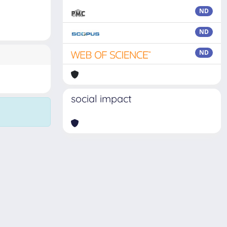
ND
ND
ND
social impact