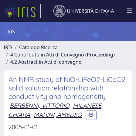
IRIS
IRIS
Catalogo Ricerca
4 Contributo in Atti di Convegno (Proceeding)
4.2 Abstract in Atti di convegno
An NMR study of NiO-LiFeO2-LiCoO2
solid solution relationship with
conductivity and homogeneity
BERBENNI, VITTORIO
;
MILANESE,
CHIARA
;
MARINI, AMEDEO
2005-01-01