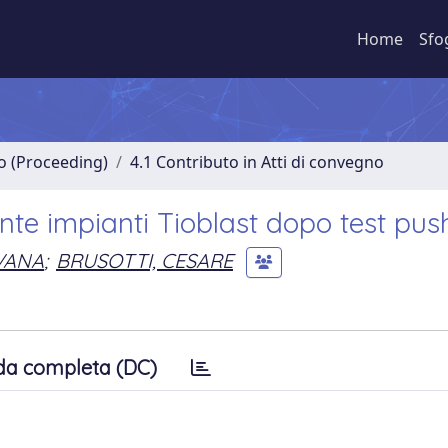
Home
Sfo
no (Proceeding)
4.1 Contributo in Atti di convegno
te impianti Tioblast dopo test pus
LVANA
;
BRUSOTTI, CESARE
da completa (DC)