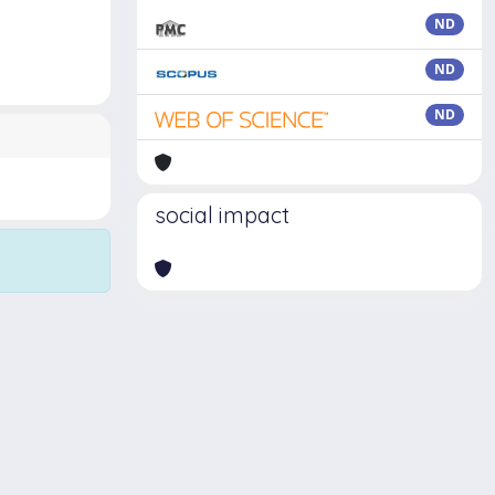
ND
ND
ND
social impact