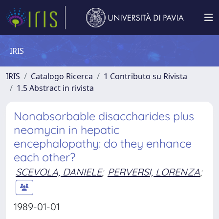
IRIS
IRIS
Catalogo Ricerca
1 Contributo su Rivista
1.5 Abstract in rivista
Nonabsorbable disaccharides plus
neomycin in hepatic
encephalopathy: do they enhance
each other?
SCEVOLA, DANIELE
;
PERVERSI, LORENZA
;
1989-01-01