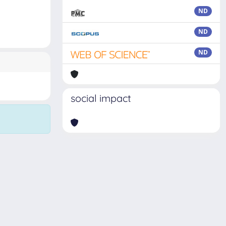
ND
ND
ND
social impact