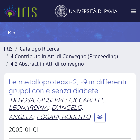
IRIS
IRIS
Catalogo Ricerca
4 Contributo in Atti di Convegno (Proceeding)
4.2 Abstract in Atti di convegno
Le metalloproteasi-2, -9 in differenti
gruppi con e senza diabete
DEROSA, GIUSEPPE
;
CICCARELLI,
LEONARDINA
;
D'ANGELO,
ANGELA
;
FOGARI, ROBERTO
2005-01-01