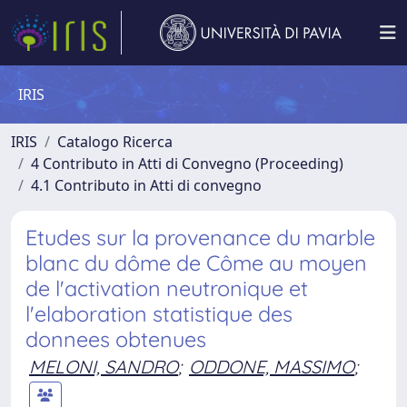
IRIS
IRIS
Catalogo Ricerca
4 Contributo in Atti di Convegno (Proceeding)
4.1 Contributo in Atti di convegno
Etudes sur la provenance du marble
blanc du dôme de Côme au moyen
de l'activation neutronique et
l'elaboration statistique des
donnees obtenues
MELONI, SANDRO
;
ODDONE, MASSIMO
;