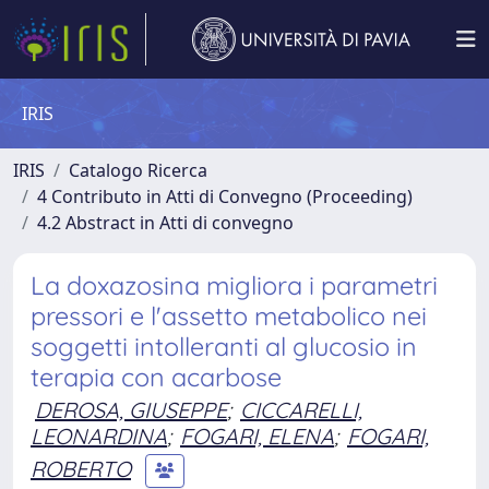
IRIS
IRIS
Catalogo Ricerca
4 Contributo in Atti di Convegno (Proceeding)
4.2 Abstract in Atti di convegno
La doxazosina migliora i parametri
pressori e l'assetto metabolico nei
soggetti intolleranti al glucosio in
terapia con acarbose
DEROSA, GIUSEPPE
;
CICCARELLI,
LEONARDINA
;
FOGARI, ELENA
;
FOGARI,
ROBERTO