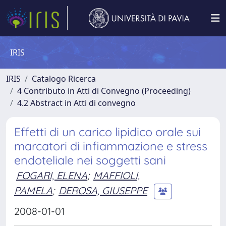
IRIS
IRIS
Catalogo Ricerca
4 Contributo in Atti di Convegno (Proceeding)
4.2 Abstract in Atti di convegno
Effetti di un carico lipidico orale sui
marcatori di infiammazione e stress
endoteliale nei soggetti sani
FOGARI, ELENA
;
MAFFIOLI,
PAMELA
;
DEROSA, GIUSEPPE
2008-01-01