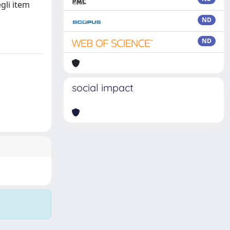
gli item
ND
ND
social impact