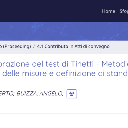
Home
Sfo
no (Proceeding)
4.1 Contributo in Atti di convegno
razione del test di Tinetti - Metod
 delle misure e definizione di stand
ERTO
;
BUIZZA, ANGELO
;