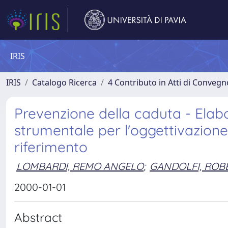
IRIS
IRIS
Catalogo Ricerca
4 Contributo in Atti di Conveg
Prevenzione della caduta - Elabo
strumentale per l'oggettivazione
riferimento
LOMBARDI, REMO ANGELO
;
GANDOLFI, ROB
2000-01-01
Abstract