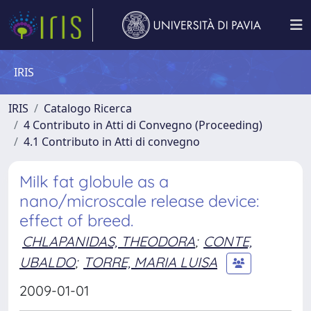
IRIS
IRIS
Catalogo Ricerca
4 Contributo in Atti di Convegno (Proceeding)
4.1 Contributo in Atti di convegno
Milk fat globule as a
nano/microscale release device:
effect of breed.
CHLAPANIDAS, THEODORA
;
CONTE,
UBALDO
;
TORRE, MARIA LUISA
2009-01-01