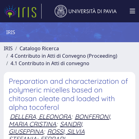
IRIS
IRIS
Catalogo Ricerca
4 Contributo in Atti di Convegno (Proceeding)
4.1 Contributo in Atti di convegno
Preparation and characterization of
polymeric micelles based on
chitosan oleate and loaded with
alpha tocoferol
DELLERA, ELEONORA
;
BONFERONI,
MARIA CRISTINA
;
SANDRI,
GIUSEPPINA
;
ROSSI, SILVIA
STEFANIA
;
FERRARI,