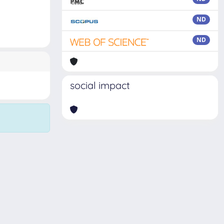
ND
ND
social impact