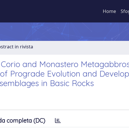
Home
Sfo
stract in rivista
f Corio and Monastero Metagabbro
 of Prograde Evolution and Develo
Assemblages in Basic Rocks
da completa (DC)