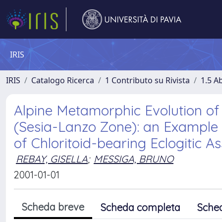
IRIS
IRIS
Catalogo Ricerca
1 Contributo su Rivista
1.5 Ab
Alpine Metamorphic Evolution o
(Sesia-Lanzo Zone): an Example
of Chloritoid-bearing Eclogitic 
REBAY, GISELLA
;
MESSIGA, BRUNO
2001-01-01
Scheda breve
Scheda completa
Sche