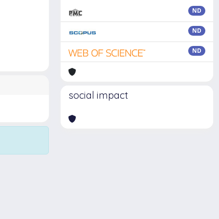
ND
ND
ND
social impact