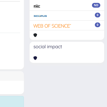
ND
0
0
social impact