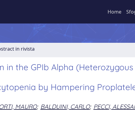
Home
Sfo
stract in rivista
n in the GPIb Alpha (Heterozygous
ytopenia by Hampering Proplatel
ORTI, MAURO
;
BALDUINI, CARLO
;
PECCI, ALESS