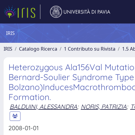
IRIS
IRIS
Catalogo Ricerca
1 Contributo su Rivista
1.5 Ab
Heterozygous Ala156Val Mutatio
Bernard-Soulier Syndrome Type
Bolzano)InducesMacrothromboc
Formation.
BALDUINI, ALESSANDRA
;
NORIS, PATRIZIA
;
T
2008-01-01