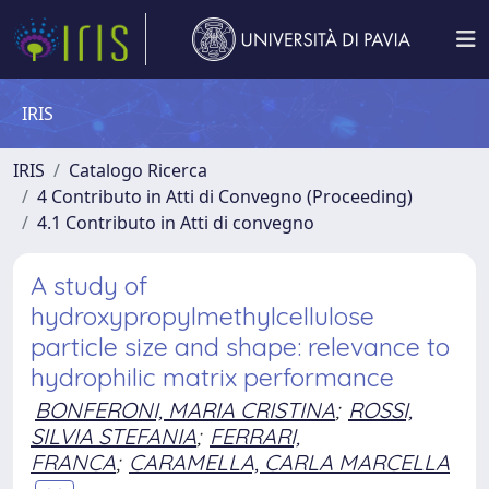
IRIS
IRIS
Catalogo Ricerca
4 Contributo in Atti di Convegno (Proceeding)
4.1 Contributo in Atti di convegno
A study of
hydroxypropylmethylcellulose
particle size and shape: relevance to
hydrophilic matrix performance
BONFERONI, MARIA CRISTINA
;
ROSSI,
SILVIA STEFANIA
;
FERRARI,
FRANCA
;
CARAMELLA, CARLA MARCELLA