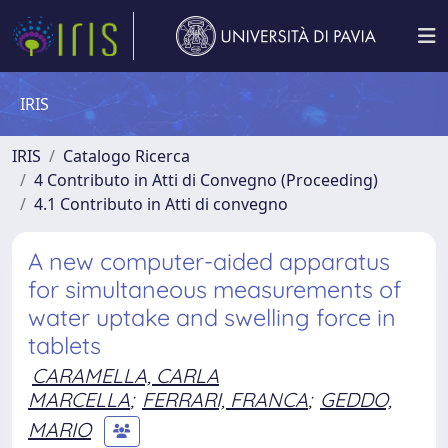
IRIS
IRIS
Catalogo Ricerca
4 Contributo in Atti di Convegno (Proceeding)
4.1 Contributo in Atti di convegno
A new computer-aided apparatus
for simultaneous measurements of
water uptake and swelling force in
tablets
CARAMELLA, CARLA
MARCELLA
;
FERRARI, FRANCA
;
GEDDO,
MARIO