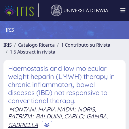
IRIS
IRIS
Catalogo Ricerca
1 Contributo su Rivista
1.5 Abstract in rivista
Haemostasis and low molecular
weight heparin (LMWH) therapy in
chronic inflammatory bowel
diseases (IBD) not responsive to
conventional therapy.
MONTANI, MARIA NADIA
;
NORIS,
PATRIZIA
;
BALDUINI, CARLO
;
GAMBA,
GABRIELLA