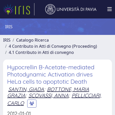
IRIS
IRIS
Catalogo Ricerca
4 Contributo in Atti di Convegno (Proceeding)
4.1 Contributo in Atti di convegno
Hypocrellin B-Acetate-mediated
Photodynamic Activation drives
HeLa cells to apoptotic Death
SANTIN, GIADA
;
BOTTONE, MARIA
GRAZIA
;
SCOVASSI, ANNA
;
PELLICCIARI,
CARLO
2012-01-01