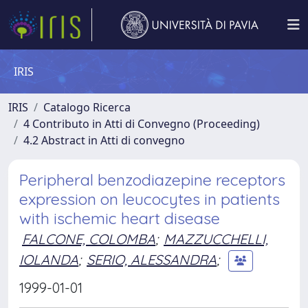
IRIS
IRIS
Catalogo Ricerca
4 Contributo in Atti di Convegno (Proceeding)
4.2 Abstract in Atti di convegno
Peripheral benzodiazepine receptors
expression on leucocytes in patients
with ischemic heart disease
FALCONE, COLOMBA
;
MAZZUCCHELLI,
IOLANDA
;
SERIO, ALESSANDRA
;
1999-01-01