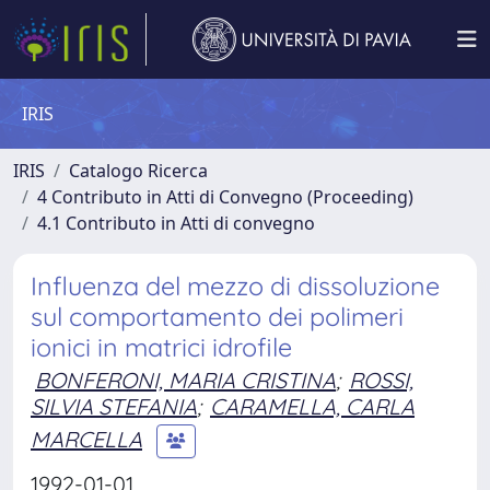
IRIS
IRIS
Catalogo Ricerca
4 Contributo in Atti di Convegno (Proceeding)
4.1 Contributo in Atti di convegno
Influenza del mezzo di dissoluzione
sul comportamento dei polimeri
ionici in matrici idrofile
BONFERONI, MARIA CRISTINA
;
ROSSI,
SILVIA STEFANIA
;
CARAMELLA, CARLA
MARCELLA
1992-01-01